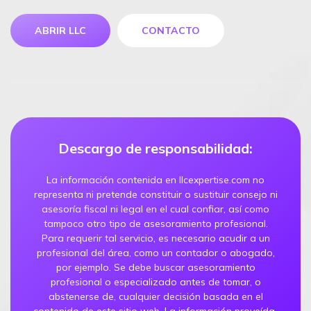
ABRIR LLC
CONTACTO
Descargo de responsabilidad:
La información contenida en llcexpertise.com no
representa ni pretende constituir o sustituir consejo ni
asesoría fiscal ni legal en el cual confiar, así como
tampoco otro tipo de asesoramiento profesional.
Para requerir tal servicio, es necesario acudir a un
profesional del área, como un contador o abogado,
por ejemplo. Se debe buscar asesoramiento
profesional o especializado antes de tomar, o
abstenerse de, cualquier decisión basada en el