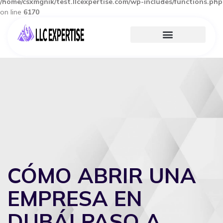
/home/csxmgnik/test.llcexpertise.com/wp-includes/functions.php
on line
6170
CÓMO ABRIR UNA
EMPRESA EN
DUBÁI PASO A