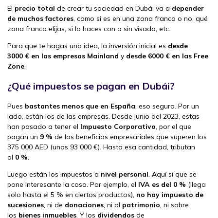
El
precio total
de crear tu sociedad en Dubái va a
depender
de muchos factores
, como si es en una zona franca o no, qué
zona franca elijas, si lo haces con o sin visado, etc.
Para que te hagas una idea, la inversión inicial es
desde
3000 € en las empresas Mainland
y
desde 6000 € en las Free
Zone
.
¿Qué impuestos se pagan en Dubái?
Pues
bastantes menos que en España
, eso seguro. Por un
lado, están los de las empresas. Desde junio del 2023, estas
han pasado a tener el
Impuesto Corporativo
, por el que
pagan un
9 %
de los beneficios empresariales que superen los
375 000 AED (unos 93 000 €). Hasta esa cantidad, tributan
al
0 %
.
Luego están los impuestos a
nivel personal
. Aquí sí que se
pone interesante la cosa. Por ejemplo, el
IVA es del 0 %
(llega
solo hasta el 5 % en ciertos productos),
no hay impuesto de
sucesiones
, ni de
donaciones
, ni al
patrimonio
, ni sobre
los
bienes inmuebles
. Y los
dividendos
de