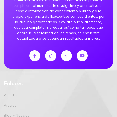
contenido de este sitio web. La información proveída
cumple un rol meramente divulgativo y orientativo en
base a información de conocimiento público y a la
propia experiencia de llcexpertise con sus clientes, por
lo cual no garantizamos, explícita o implícitamente,
que sea completa ni precisa, así como tampoco que
abarque la totalidad de los temas, se encuentre
actualizada o se obtengan resultados similares.
Enlaces
Abrir LLC
Precios
Blog y Noticias