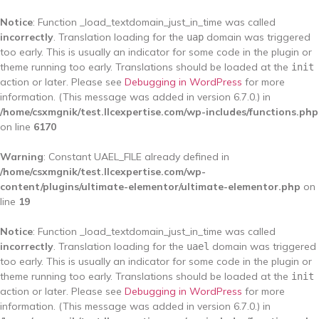
Notice
: Function _load_textdomain_just_in_time was called
incorrectly
. Translation loading for the
domain was triggered
uap
too early. This is usually an indicator for some code in the plugin or
theme running too early. Translations should be loaded at the
init
action or later. Please see
Debugging in WordPress
for more
information. (This message was added in version 6.7.0.) in
/home/csxmgnik/test.llcexpertise.com/wp-includes/functions.php
on line
6170
Warning
: Constant UAEL_FILE already defined in
/home/csxmgnik/test.llcexpertise.com/wp-
content/plugins/ultimate-elementor/ultimate-elementor.php
on
line
19
Notice
: Function _load_textdomain_just_in_time was called
incorrectly
. Translation loading for the
domain was triggered
uael
too early. This is usually an indicator for some code in the plugin or
theme running too early. Translations should be loaded at the
init
action or later. Please see
Debugging in WordPress
for more
information. (This message was added in version 6.7.0.) in