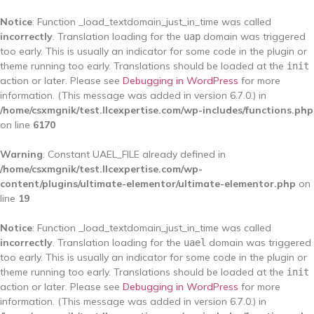
Notice
: Function _load_textdomain_just_in_time was called
incorrectly
. Translation loading for the
domain was triggered
uap
too early. This is usually an indicator for some code in the plugin or
theme running too early. Translations should be loaded at the
init
action or later. Please see
Debugging in WordPress
for more
information. (This message was added in version 6.7.0.) in
/home/csxmgnik/test.llcexpertise.com/wp-includes/functions.php
on line
6170
Warning
: Constant UAEL_FILE already defined in
/home/csxmgnik/test.llcexpertise.com/wp-
content/plugins/ultimate-elementor/ultimate-elementor.php
on
line
19
Notice
: Function _load_textdomain_just_in_time was called
incorrectly
. Translation loading for the
domain was triggered
uael
too early. This is usually an indicator for some code in the plugin or
theme running too early. Translations should be loaded at the
init
action or later. Please see
Debugging in WordPress
for more
information. (This message was added in version 6.7.0.) in