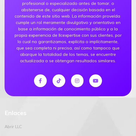
profesional o especializado antes de tomar, o
abstenerse de, cualquier decisión basada en el
contenido de este sitio web. La información proveída
cumple un rol meramente divulgativo y orientativo en
base a información de conocimiento público y a la
propia experiencia de llcexpertise con sus clientes, por
lo cual no garantizamos, explícita o implícitamente,
que sea completa ni precisa, así como tampoco que
abarque la totalidad de los temas, se encuentre
actualizada o se obtengan resultados similares.
Enlaces
Abrir LLC