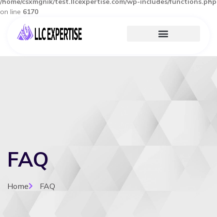
/home/csxmgnik/test.llcexpertise.com/wp-includes/functions.php
on line
6170
FAQ
Home
FAQ