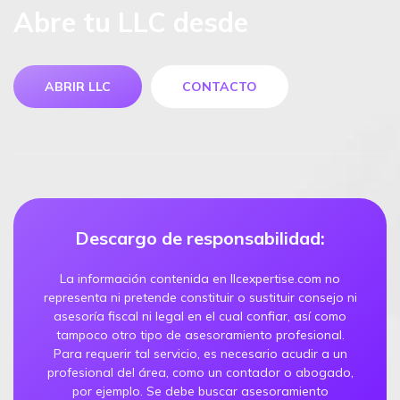
Abre tu LLC desde
ABRIR LLC
CONTACTO
Descargo de responsabilidad:
La información contenida en llcexpertise.com no
representa ni pretende constituir o sustituir consejo ni
asesoría fiscal ni legal en el cual confiar, así como
tampoco otro tipo de asesoramiento profesional.
Para requerir tal servicio, es necesario acudir a un
profesional del área, como un contador o abogado,
por ejemplo. Se debe buscar asesoramiento