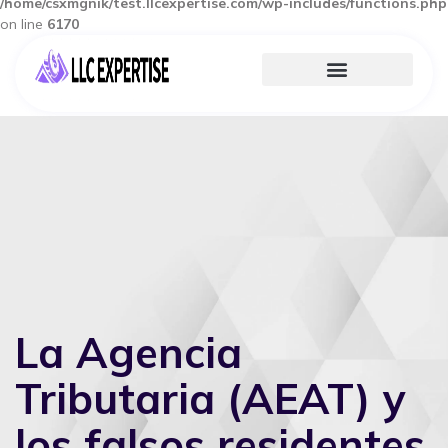
/home/csxmgnik/test.llcexpertise.com/wp-includes/functions.php
on line
6170
La Agencia
Tributaria (AEAT) y
los falsos residentes