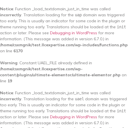
Notice
: Function _load_textdomain_just_in_time was called
incorrectly
. Translation loading for the
domain was triggered
uap
too early. This is usually an indicator for some code in the plugin or
theme running too early. Translations should be loaded at the
init
action or later. Please see
Debugging in WordPress
for more
information. (This message was added in version 6.7.0.) in
/home/csxmgnik/test.llcexpertise.com/wp-includes/functions.php
on line
6170
Warning
: Constant UAEL_FILE already defined in
/home/csxmgnik/test.llcexpertise.com/wp-
content/plugins/ultimate-elementor/ultimate-elementor.php
on
line
19
Notice
: Function _load_textdomain_just_in_time was called
incorrectly
. Translation loading for the
domain was triggered
uael
too early. This is usually an indicator for some code in the plugin or
theme running too early. Translations should be loaded at the
init
action or later. Please see
Debugging in WordPress
for more
information. (This message was added in version 6.7.0.) in